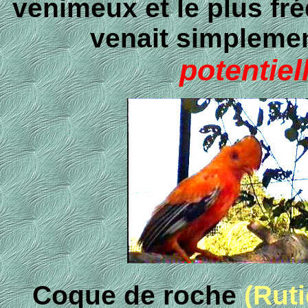
venimeux et le plus fré
venait simplement
potentie
Coque de roche
(Ruti