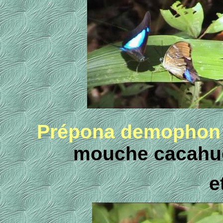
Prépona demophon
mouche cacahu
e