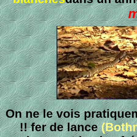
m
On ne le vois pratiquem
!! fer de lance
(Bothr